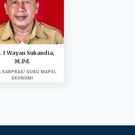
. I Wayan Sukandia,
M.Pd.
 SARPRAS/ GURU MAPEL
EKONOMI
NIP. 196510031998031