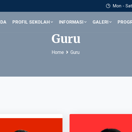
Mon - Sat 
NDA
PROFIL SEKOLAH
INFORMASI
GALERI
PROG
Guru
Home
Guru