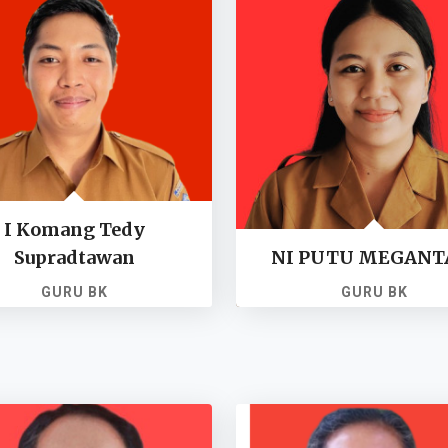
I Komang Tedy
Supradtawan
NI PUTU MEGANT
GURU BK
GURU BK
NI PPPK. 19971116202
NI PPPK. 19920505202