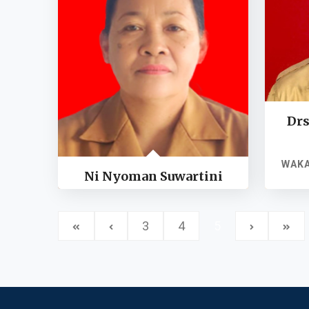
Drs
WAKA
Ni Nyoman Suwartini
3
4
5