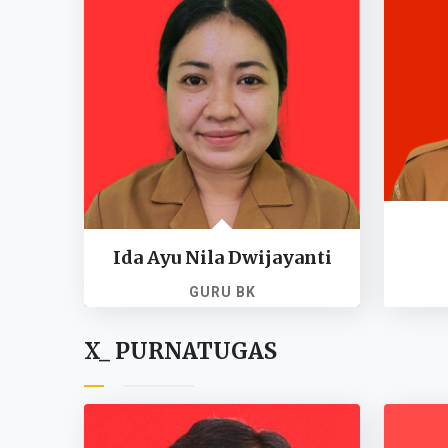
Ida Ayu Nila Dwijayanti
GURU BK
NI PPPK. 19891108202
X_ PURNATUGAS