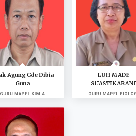
ak Agung Gde Dibia
LUH MADE
Guna
SUASTIKARANI
GURU MAPEL KIMIA
GURU MAPEL BIOLOG
NIP. 19651231198901
NIP. 196504021988032