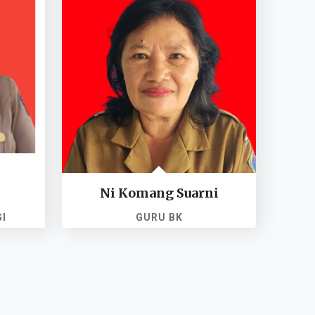
Ni Komang Suarni
I
GURU BK
NIP. 196512311987032