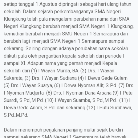
setiap tanggal 1 Agustus dipringati sebagai hari ulang tahun
sekolah. Dalam sejarah perkembangannya SMA Negeri
Klungkung telah pula mengalami perubahan nama dari SMA
Negeri Klungkung berubah menjadi SMA Negeri 1 Klungkung,
kemudian berubah menjadi SMU Negeri 1 Semarapura dan
berubah lagi menjadi SMA Negeri 1 Semarapura sampai
sekarang. Seiring dengan adanya perubahan nama sekolah
diikuti pula oleh pergantian kepala sekolah dari periode I
sampai XI. Adapun nama yang pernah menjadi Kepala
sekolah dari (1) I Wayan Murda, BA. (2) Drs. I Wayan
Sukerata, (3) Drs. I Wayan Sudiana (4) I Dewa Gede Gulem
(5) Drs.I Wayan Suarya, (6) I Dewa Nyoman Alit, S Pd (7) Drs.
I Nyoman Mudjarta (8) Drs. I Nyoman Dana Arsana (9) I Putu
Suardi, S.Pd.,M.Pd. (10) I Wayan Suamba, S.Pd.,M.Pd. (11) I
Dewa Gede Anom, S.Pd. dan sekarang (12) I Putu Sudibawa,
S.Pd.,M.Pd.
Dalam menempuh perjalanan panjang mulai sejak berdiri
sampai sekarang SMA Negeri 1 Semarapura telah banyak