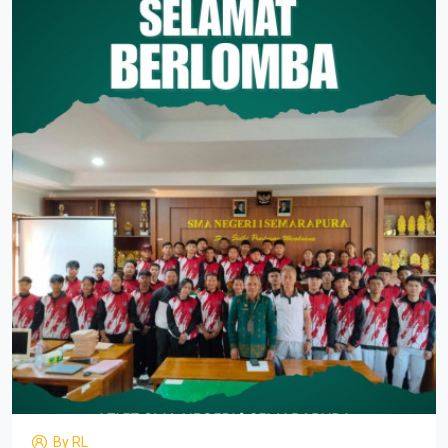
By
RL