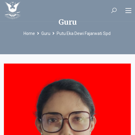
Guru
Home
Guru
Putu Eka Dewi Fajarwati Spd