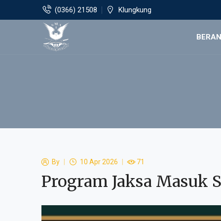
(0366) 21508
Klungkung
BERA
By
10 Apr 2026
71
Program Jaksa Masuk 