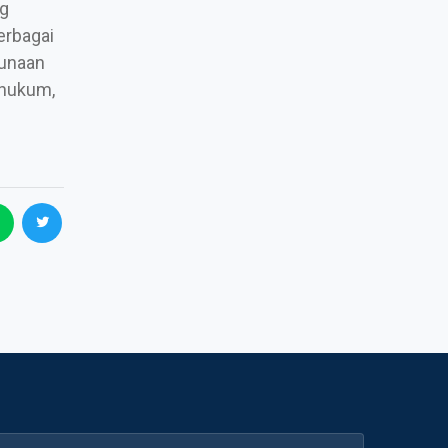
ng
erbagai
gunaan
 hukum,