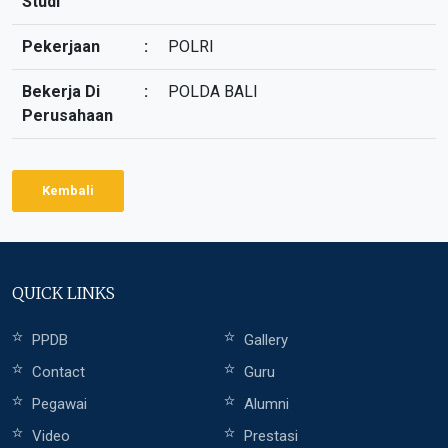
Studi
Pekerjaan
:
POLRI
Bekerja Di
:
POLDA BALI
Perusahaan
Kembali
QUICK LINKS
PPDB
Gallery
Contact
Guru
Pegawai
Alumni
Video
Prestasi