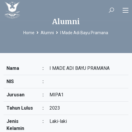
Alumni
Home
Alumni
I Made Adi Bayu Pramana
Nama
:
I MADE ADI BAYU PRAMANA
NIS
:
Jurusan
:
MIPA1
Tahun Lulus
:
2023
Jenis
:
Laki-laki
Kelamin