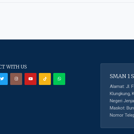
T WITH US
SMAN 1 
Alamat: Jl.
Klungkung, 
Negeri Jenja
Maskot: Buru
Nomor Telep