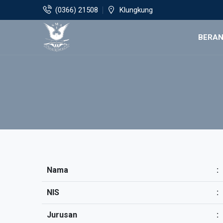
(0366) 21508
Klungkung
BERA
Nama
:
NIS
:
Jurusan
: