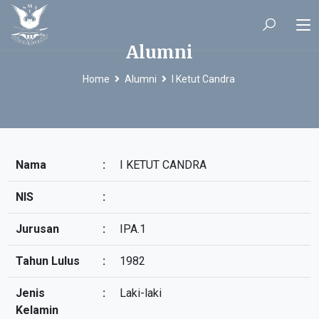
Alumni
Home
Alumni
I Ketut Candra
Nama
:
I KETUT CANDRA
NIS
:
Jurusan
:
IPA.1
Tahun Lulus
:
1982
Jenis
:
Laki-laki
Kelamin