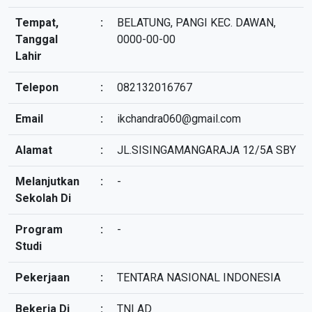
Tempat,
:
BELATUNG, PANGI KEC. DAWAN,
Tanggal
0000-00-00
Lahir
Telepon
:
082132016767
Email
:
ikchandra060@gmail.com
Alamat
:
JL.SISINGAMANGARAJA 12/5A SBY
Melanjutkan
:
-
Sekolah Di
Program
:
-
Studi
Pekerjaan
:
TENTARA NASIONAL INDONESIA
Bekerja Di
:
TNI AD