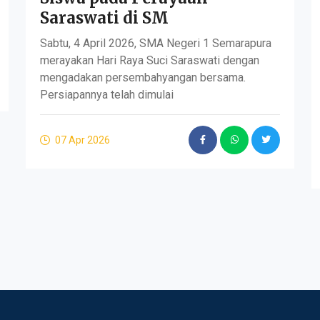
Saraswati di SM
Sabtu, 4 April 2026, SMA Negeri 1 Semarapura
merayakan Hari Raya Suci Saraswati dengan
mengadakan persembahyangan bersama.
Persiapannya telah dimulai
07 Apr 2026