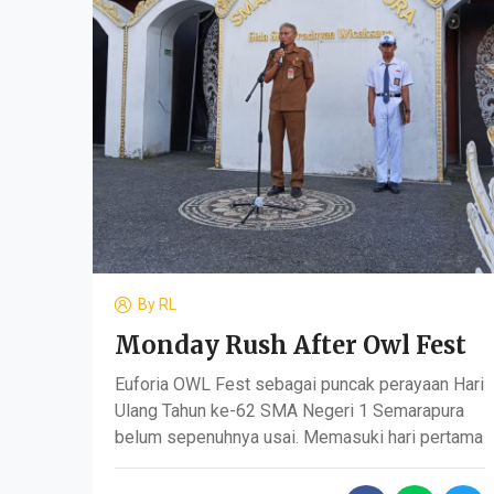
By
RL
Monday Rush After Owl Fest
Euforia OWL Fest sebagai puncak perayaan Hari
Ulang Tahun ke-62 SMA Negeri 1 Semarapura
belum sepenuhnya usai. Memasuki hari pertama