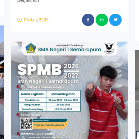
perjalanan
06 Aug 2026