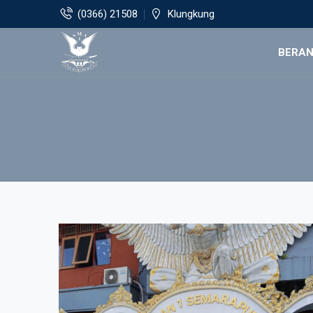
(0366) 21508
Klungkung
BERA