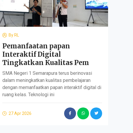
By
RL
Pemanfaatan papan
Interaktif Digital
Tingkatkan Kualitas Pem
SMA Negeri 1 Semarapura terus berinovasi
dalam meningkatkan kualitas pembelajaran
dengan memanfaatkan papan interaktif digital di
ruang kelas. Teknologi ini
27 Apr 2026