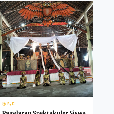
By
RL
Pagelaran Spektakuler Siswa